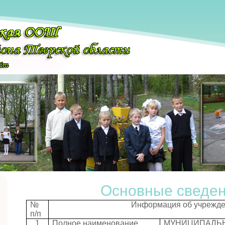
Основные сведе
№
Информация об учрежд
п/п
1
Полное наименование
МУНИЦИПАЛЬ