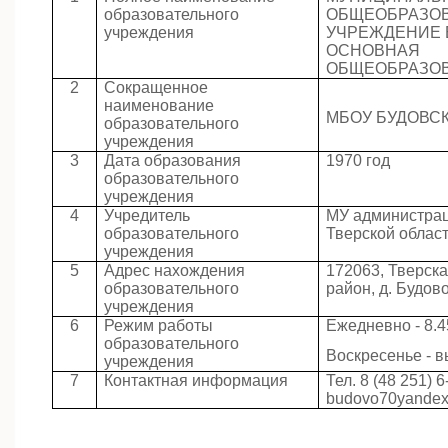
образовательного
ОБЩЕОБРАЗО
учреждения
УЧРЕЖДЕНИЕ 
ОСНОВНАЯ
ОБЩЕОБРАЗОВ
2
Сокращенное
наименование
МБОУ БУДОВС
образовательного
учреждения
3
Дата образования
1970 год
образовательного
учреждения
4
Учредитель
МУ администрац
образовательного
Тверской облас
учреждения
5
Адрес нахождения
172063, Тверска
образовательного
район, д. Будово
учреждения
6
Режим работы
Ежедневно - 8.4
образовательного
Воскресенье - 
учреждения
7
Контактная информация
Тел
. 8 (48 251) 6
budovo70yandex